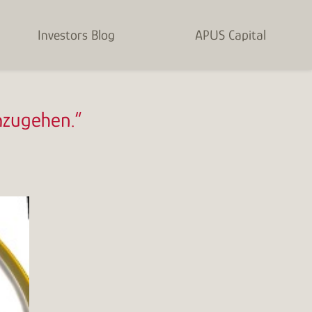
Investors Blog
APUS Capital
umzugehen.“