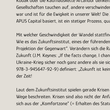
Kodak oder die Kaufhauskette Arcandor denken
Gesellschaften tauchen auf, andere verschwinden
war und ist für die Ewigkeit in unserer Welt! Di
APUS Capital basiert, ist ein stetiger Prozess, qu
Mit welcher Geschwindigkeit der Wandel stattfi
Wie es das Zukunftsinstitut, eines der führenden
Projektion der Gegenwart“. Verändern sich die 
Zukunft (J.M. Keynes: „If the facts change, I 
Ukraine-Krieg sicher noch ganz andere als sie si
978-3-945647-92-9) definiert: „Zukunft ist kei
der Zeit!
Laut dem Zukunftsinstitut spielen gerade Krisen 
Wege beschreiten. Krisen sind also nicht der Anf
sich aus der „Komfortzone“ (= Erhalten des St