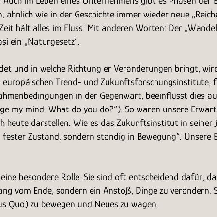
. Auch im Leben eines Unternehmens gibt es Phasen der
, ähnlich wie in der Geschichte immer wieder neue „Reic
e Zeit hält alles im Fluss. Mit anderen Worten: Der „Wand
asi ein „Naturgesetz“.
ndet und in welche Richtung er Veränderungen bringt, wi
 europäischen Trend- und Zukunftsforschungsinstitute, fo
Rahmenbedingungen in der Gegenwart, beeinflusst dies au
change my mind. What do you do?“). So waren unsere Erwa
ch heute darstellen. Wie es das Zukunftsinstitut in seiner
n fester Zustand, sondern ständig in Bewegung“. Unsere 
eine besondere Rolle. Sie sind oft entscheidend dafür, d
ang vom Ende, sondern ein Anstoß, Dinge zu verändern. Sie
atus Quo) zu bewegen und Neues zu wagen.