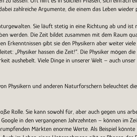
zu lassen. Oft hilft es in solchen Phasen, sich einfach 
ich dabei zahlreiche Argumente, die einem das Leben wied
r Naturgewalten. Sie läuft stetig in eine Richtung ab und i
iben werden. Die Zeit bildet zusammen mit dem Raum quasi
den Erkenntnissen gibt sie den Physikern aber weiter viel
tet: „Physiker hassen die Zeit!“. Die Physiker mögen die Z
it aushebelt. Viele Dinge in unserer Welt – auch unser Le
 von Physikern und anderen Naturforschern beleuchtet di
 große Rolle. Sie kann sowohl für, aber auch gegen uns a
 Google in den vergangenen Jahrzehnten – können im Ze
schrumpfenden Märkten enorme Werte. Als Beispiel könnte