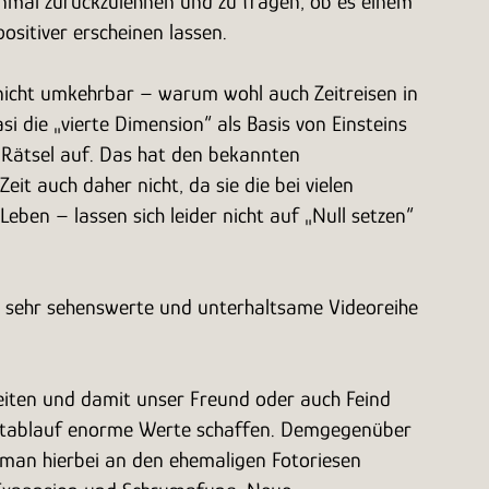
einmal zurückzulehnen und zu fragen, ob es einem
er positiver erscheinen lassen.
st nicht umkehrbar – warum wohl auch Zeitreisen in
 die „vierte Dimension“ als Basis von Einsteins
e Rätsel auf. Das hat den bekannten
eit auch daher nicht, da sie die bei vielen
ben – lassen sich leider nicht auf „Null setzen“
e sehr sehenswerte und unterhaltsame Videoreihe
rbeiten und damit unser Freund oder auch Feind
itablauf enorme Werte schaffen. Demgegenüber
 man hierbei an den ehemaligen Fotoriesen